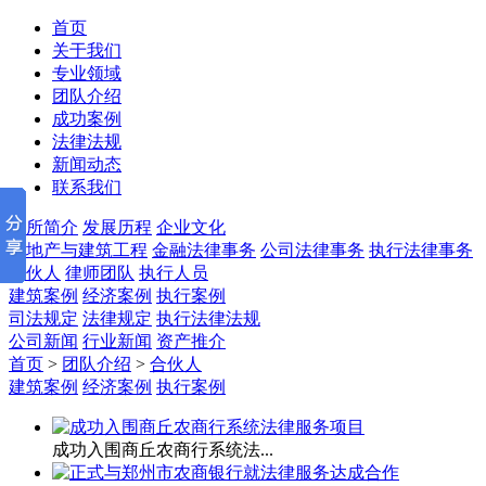
首页
关于我们
专业领域
团队介绍
成功案例
法律法规
新闻动态
联系我们
律所简介
发展历程
企业文化
房地产与建筑工程
金融法律事务
公司法律事务
执行法律事务
合伙人
律师团队
执行人员
建筑案例
经济案例
执行案例
司法规定
法律规定
执行法律法规
公司新闻
行业新闻
资产推介
首页
>
团队介绍
>
合伙人
建筑案例
经济案例
执行案例
成功入围商丘农商行系统法...